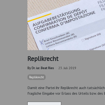
Replikrecht
By
Dr. iur. Beat Ries
23. Juli 2019
Replikrecht
Damit eine Partei ihr Replikrecht auch tatsächlic
fragliche Eingabe vor Erlass des Urteils bzw. des