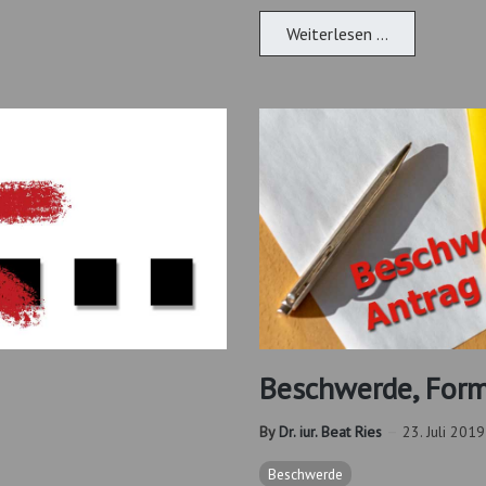
Weiterlesen …
Beschwerde, Form
By
Dr. iur. Beat Ries
23. Juli 2019
Beschwerde