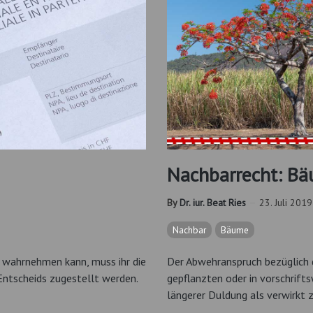
Nachbarrecht: Bä
By
Dr. iur. Beat Ries
23. Juli 2019
Nachbar
Bäume
h wahrnehmen kann, muss ihr die
Der Abwehranspruch bezüglich d
 Entscheids zugestellt werden.
gepflanzten oder in vorschrif
längerer Duldung als verwirkt z