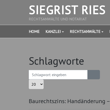
SIEGRIST RIES
RECHTSANWÄLTE UND NOTARIAT
HOME
KANZLEI
RECHTSANWÄLTE
Schlagworte
Schlagwort eingeben
Anzeige #
Baurechtszins: Handänderung 