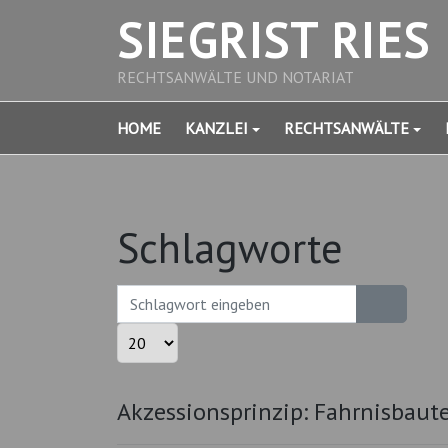
SIEGRIST RIES
RECHTSANWÄLTE UND NOTARIAT
HOME
KANZLEI
RECHTSANWÄLTE
Schlagworte
Schlagwort eingeben
Anzeige #
Akzessionsprinzip: Fahrnisbau