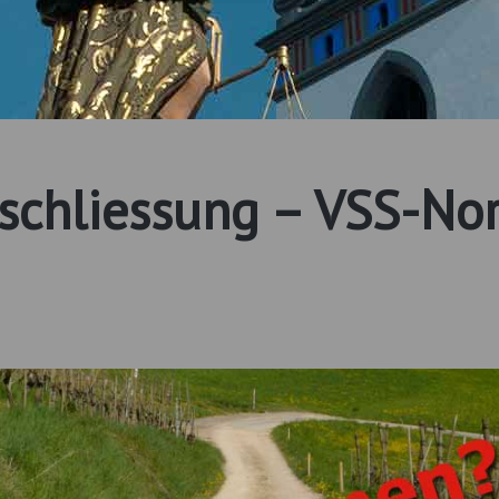
rschliessung – VSS-N